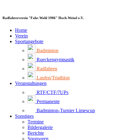
Radfahrerverein "Fahr-Wohl 1906" Hoch-Weisel e.V.
Home
Verein
Sportangebote
Badminton
Rueckengymnastik
Radfahren
Laufen/Triathlon
Veranstaltungen
RTF/CTF/7UPs
Permanente
Badminton-Turnier Limescup
Sonstiges
Termine
Bildergalerie
Berichte
Sponsoren