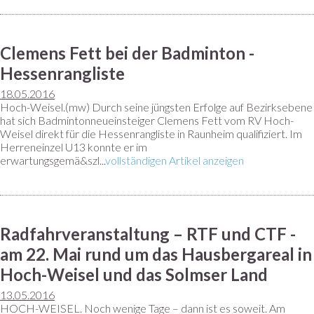
Clemens Fett bei der Badminton -
Hessenrangliste
18.05.2016
Hoch-Weisel.(mw) Durch seine jüngsten Erfolge auf Bezirksebene
hat sich Badmintonneueinsteiger Clemens Fett vom RV Hoch-
Weisel direkt für die Hessenrangliste in Raunheim qualifiziert. Im
Herreneinzel U13 konnte er im
erwartungsgemä&szl...
vollständigen Artikel anzeigen
Radfahrveranstaltung – RTF und CTF -
am 22. Mai rund um das Hausbergareal in
Hoch-Weisel und das Solmser Land
13.05.2016
HOCH-WEISEL. Noch wenige Tage – dann ist es soweit. Am